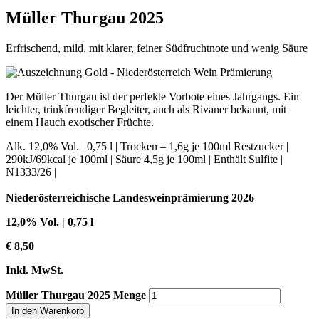
Müller Thurgau 2025
Erfrischend, mild, mit klarer, feiner Südfruchtnote und wenig Säure
Der Müller Thurgau ist der perfekte Vorbote eines Jahrgangs. Ein
leichter, trinkfreudiger Begleiter, auch als Rivaner bekannt, mit
einem Hauch exotischer Früchte.
Alk.
12,0%
Vol. |
0,75 l
|
Trocken – 1,6g je 100ml
Restzucker |
290kJ/69kcal je 100ml
| Säure
4,5g je 100ml
|
Enthält Sulfite
|
N1333/26
|
Niederösterreichische Landesweinprämierung 2026
12,0%
Vol. |
0,75 l
€
8,50
Inkl. MwSt.
Müller Thurgau 2025 Menge
In den Warenkorb